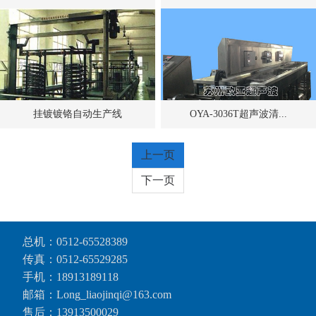
挂镀镀铬自动生产线
OYA-3036T超声波清...
上一页
下一页
总机：
0512-65528389
传真：0512-65529285
手机：
18913189118
邮箱：Long_liaojinqi@163.com
售后：
13913500029