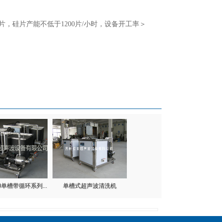
微米的硅片，硅片产能不低于1200片/小时，设备开工率＞
00单槽带循环系列...
单槽式超声波清洗机
OYA-1000微型系列超声波...
OY