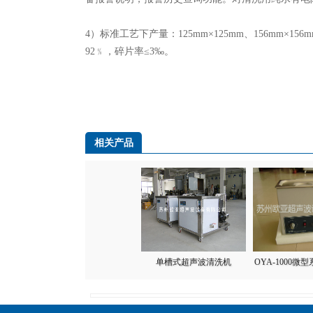
4）标准工艺下产量：125mm×125mm、156mm×15
92﹪，碎片率≤3‰。
相关产品
单槽式超声波清洗机
OYA-1000微型