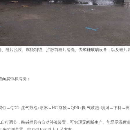
洗、硅片脱胶、腐蚀制绒、扩散前硅片清洗、去磷硅玻璃设备，以及硅片
绒面腐蚀和清洗；
H腐蚀→QDR+氮气鼓泡+喷淋→HCl腐蚀→QDR+氮 气鼓泡+喷淋→下料→
以自行调节，酸碱槽具有自动补液装置，可实现无间断生产。能显示温度
阻率监测装置，能存储10个以上工艺方案；