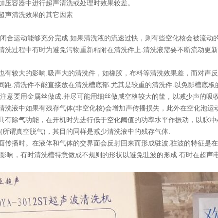
加压容器中进行超声清洗或处理时效果较差。
超声清洗效果的其它因素
和闭合运动能够充分完成.如果清洗液的流速过快，则有些空化核会被流动
清洗过程中有时为避免污物重新粘附在清洗件上.清洗液需要不断流动更
也有较大的影响.吸声大的清洗件，如橡胶，布料等清洗效果差，而对声
间距.清洗件不能直接放在清洗槽底部.尤其是较重的清洗件.以免影槽底
须注意要用金属丝做成.并尽可能用细丝做咸空格较大的筐，以减少声的吸
清洗液中如果有残存气体(非空化核)会增加声传播损失，此外在空化泡运
具有除气功能，在开机时先进行低于空化阈值的功率水平作振动，以脉冲
{所谓真空脱气)，其目的同样是减少清洗液中的残存气体.
面传播时。在液体和气体的交界面会反射回来而形成驻波.驻波的特征是
的影响，有时清洗槽特意做成不规则的形状以避免驻波的形成.有时在超声