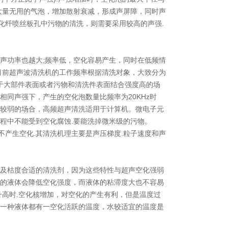
大量无用的气泡，增加散射衰减，形成声屏障，同时声
化纤喷丝板孔中污物的清洗，则需要采用较高的声强.
声功率也越大;频率低，空化容易产生，同时在低频情
目前超声波清洗机的工作频率根据清洗对象，大致分为
清洗适用于大部件表面或者污物和清洗件表面结合强度高的场
相同声强下，产生的空化泡数量比频率为20KHz时
力较弱的场合，高频超声清洗适用于计算机。微电子元
程中不能受到空化腐蚀.要能洗掉微米级的污物。
产生空化.其清洗机理主要是声压梯度.粒子速度和声
压及枯度合适的清洗剂，因为这些特性与超声空化强弱
压的液体会降低空化强度，而液体的粘滞度大也不容易
升高时.空化核增加，对空化的产生有利，但是温度过
每一种液体都有一空化活跃的温度，水较适宜的温度是