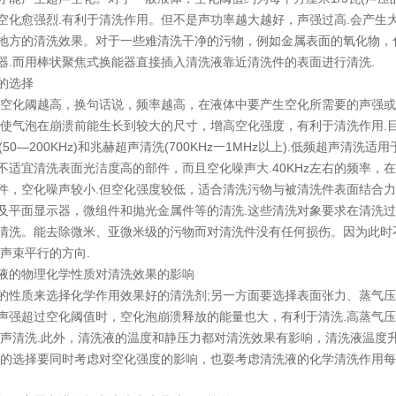
空化愈强烈.有利于清洗作用。但不是声功率越大越好，声强过高.会产生
地方的清洗效果。对于一些难清洗干净的污物，例如金属表面的氧化物，
器.而用棒状聚焦式换能器直接插入清洗液靠近清洗件的表面进行清洗.
的选择
，空化阈越高，换句话说，频率越高，在液体中要产生空化所需要的声强或
.使气泡在崩溃前能生长到较大的尺寸，增高空化强度，有利于清洗作用.
洗(50—200KHz)和兆赫超声清洗(700KHz一1MHz以上).低频超声
适宜清洗表面光洁度高的部件，而且空化噪声大.40KHz左右的频率，在
件，空化噪声较小.但空化强度较低，适合清洗污物与被清洗件表面结合
及平面显示器，微组件和抛光金属件等的清洗.这些清洗对象要求在清洗过
清洗。能去除微米、亚微米级的污物而对清洗件没有任何损伤。因为此时不
声束平行的方向.
液的物理化学性质对清洗效果的影响
的性质来选择化学作用效果好的清洗剂;另一方面要选择表面张力、蒸气
声强超过空化阈值时，空化泡崩溃释放的能量也大，有利于清洗.高蒸气
超声清洗.此外，清洗液的温度和静压力都对清洗效果有影响，清洗液温度
度的选择要同时考虑对空化强度的影响，也耍考虑清洗液的化学清洗作用