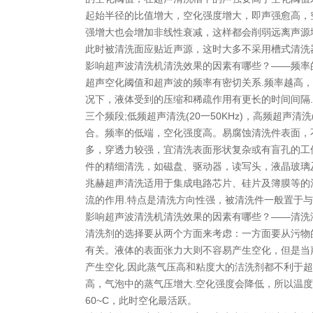
起始半径的比值增大，空化强度增大，即声强愈高，
强增大也会增加非线性衰减，这样都会削弱远离声源
此时被清洗面应贴近声源，这时大多不采用槽式清洗
影响超声波清洗机清洗效果的因素有哪些？——频率
超声空化阈值和超声波的频率有密切关系.频率越高
况下，液体受到的压缩和稀疏作用有更长的时间间隔
三个频段;低频超声清洗(20一50KHz)，高频超声清
合。频率的低端，空化强度高。易腐蚀清洗件表面，不
多，穿透力较强，宜清洗表面形状复杂或有盲孔的工
件的精细清洗，如磁盘、驱动器，读写头，液晶玻璃
兆赫超声清洗适用于集成电路芯片、硅片及簿膜等的
流的作用.特点是清洗方向性强，被清洗件一般置于与
影响超声波清洗机清洗效果的因素有哪些？——清洗
清洗剂的选择要从两个方面来考虑：一方面要从污物
有关。液体的表面张力大则不容易产生空化，但是当
产生空化.因此蒸气压高和粘度大的洁洗剂都不利于
高，气泡中的蒸气压增大.空化强度会降低，所以温
60~C，此时空化最活跃。