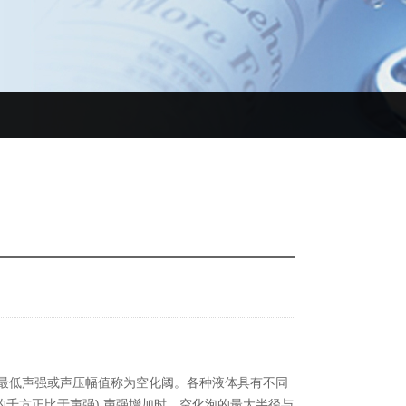
最低声强或声压幅值称为空化阈。各种液体具有不同
的千方正比于声强).声强增加时，空化泡的最大半径与