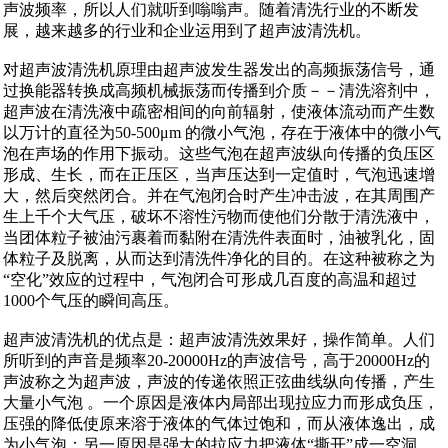
声波频率，所以人们就听到嗡嗡声。随着清洗行业的不断发
展，越来越多的行业和企业运用到了超声波清洗机。
对超声波清洗机原理由超声波发生器发出的高频振荡信号，通
过换能器转换成高频机械振荡而传播到介质－－清洗溶剂中，
超声波在清洗液中疏密相间的向前辐射，使液体流动而产生数
以万计的直径为50-500μm 的微小气泡，存在于液体中的微小气
泡在声场的作用下振动。这些气泡在超声波纵向传播的负压区
形成、生长，而在正压区，当声压达到一定值时，气泡迅速增
大，然后突然闭合。并在气泡闭合时产生冲击波，在其周围产
生上千个大气压，破坏不溶性污物而使他们分散于清洗液中，
当团体粒子被油污裹着而黏附在清洗件表面时，油被乳化，固
体粒子及脱离，从而达到清洗件净化的目的。在这种被称之为
“空化”效应的过程中，气泡闭合可形成几百度的高温和超过
1000个气压的瞬间高压。
超声波清洗机的优点是：超声波清洗效果好，操作简单。人们
所听到的声音是频率20-20000Hz的声波信号，高于20000Hz的
声波称之为超声波，声波的传递依照正弦曲线纵向传播，产生
大量小气泡 。一个原因是液体内局部出现拉应力而形成负压，
压强的降低使原来溶于液体的气体过饱和，而从液体逸出，成
为小气泡；另一原因是强大的拉应力把液体“撕开”成一空洞，