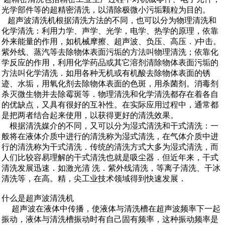
光学部件等的超精密清洗，以清除极微小污垢颗粒为目的。
超声波清洗机根据清洗方法的不同，也可以分为物理清洗和
化学清洗：利用力学、声学、光学，电学、热学的原理，依靠
外来能量的作用，如机械摩擦、超声波、负压、高压．)中击。
紫外线、蒸汽等去除物体表面污垢的方法叫物理清洗；依靠化
学反应的作用，利用化学药品或其它溶剂清除物体表面污垢的
方法叫化学清洗．如用各种无机或有机酸去除物体表面的锈
迹、水垢，用氧化剂去除物体表面的色斑，用杀菌剂。消毒剂
杀灭微生物并去除霉斑等．物理清洗和化学清洗都存在着各自
的优缺点，又具有很好的互补性。在实际应用过程中，通常都
是把两者结合起来使用，以获得更好的清洗效果。
根据清洗媒介的不同，又可以分为湿式清洗和干式清洗：一
般将在液体介质中进行的清洗称为湿式清洗，在气体介质中进
行的清洗称为干式清洗．传统的清洗方式大多为湿式清洗，而
人们比较容易理解的干式清洗也就是吸尘器．但近年来，干式
清洗发展迅速．如激光清 洗．紫外线清洗，等离子清洗、干冰
清洗等，在高。精，尖工业技术领域得到快速发展．
什么是超声波清洗机
超声波在液体中传播，使液体与清洗槽在超声波频率下一起
振动，液体与清洗槽振动时有自己固有频率，这种振动频率是