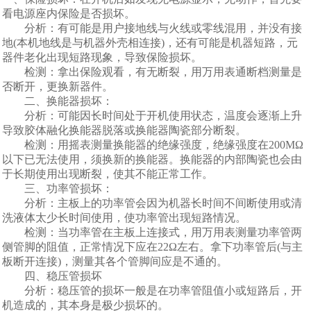
看电源座内保险是否损坏。
分析：有可能是用户接地线与火线或零线混用，并没有接
地(本机地线是与机器外壳相连接)，还有可能是机器短路，元
器件老化出现短路现象，导致保险损坏。
检测：拿出保险观看，有无断裂，用万用表通断档测量是
否断开，更换新器件。
二、换能器损坏：
分析：可能因长时间处于开机使用状态，温度会逐渐上升
导致胶体融化换能器脱落或换能器陶瓷部分断裂。
检测：用摇表测量换能器的绝缘强度，绝缘强度在200MΩ
以下已无法使用，须换新的换能器。换能器的内部陶瓷也会由
于长期使用出现断裂，使其不能正常工作。
三、功率管损坏：
分析：主板上的功率管会因为机器长时间不间断使用或清
洗液体太少长时间使用，使功率管出现短路情况。
检测：当功率管在主板上连接式，用万用表测量功率管两
侧管脚的阻值，正常情况下应在22Ω左右。拿下功率管后(与主
板断开连接)，测量其各个管脚间应是不通的。
四、稳压管损坏
分析：稳压管的损坏一般是在功率管阻值小或短路后，开
机造成的，其本身是极少损坏的。